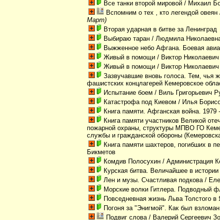
Все танки второй мировой
/ Михаил Бо
Вспомним о тех , кто легендой овеян
Март)
Вторая ударная в битве за Ленинград
Выбираю таран
/ Людмила Николаевн
Выжженное небо Афгана. Боевая авиа
Живый в помощи
/ Виктор Николаевич
Живый в помощи
/ Виктор Николаевич
Зазвучавшие вновь голоса. Тем, чья ж
фашистских концлагерей Кемеровское обла
Испытание боем
/ Виль Григорьевич Р
Катастрофа под Киевом
/ Илья Борис
Книга памяти. Афганская война. 1979 
Книга памяти участников Великой оте
пожарной охраны, структуры МПВО ГО Кеме
службы и гражданской обороны (Кемеровска
Книга памяти шахтеров, погибших в п
Бикметов
Комдив Полосухин
/ Администрация К
Курская битва. Величайшее в истории
Лен и музы. Счастливая подкова
/ Ел
Морские волки Гитлера. Подводный ф
Повседневная жизнь Льва Толстого в
Погоня за "Энигмой". Как был взлома
Подвиг слова
/ Валерий Сергеевич З