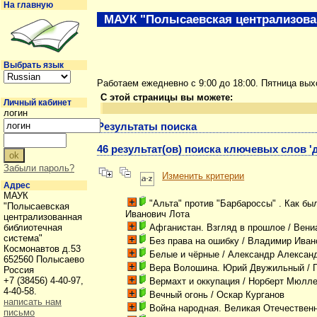
На главную
МАУК "Полысаевская централизова
Выбрать язык
Работаем ежедневно с 9:00 до 18:00. Пятница вы
С этой страницы вы можете:
Личный кабинет
логин
Результаты поиска
46 результат(ов) поиска ключевых слов 
Забыли пароль?
Изменить критерии
Адрес
МАУК
"Альта" против "Барбароссы" . Как б
"Полысаевская
Иванович Лота
централизованная
библиотечная
Афганистан. Взгляд в прошлое
/ Вени
система"
Без права на ошибку
/ Владимир Иван
Космонавтов д.53
Белые и чёрные
/ Александр Алексан
652560 Полысаево
Вера Волошина. Юрий Двужильный
/ 
Россия
+7 (38456) 4-40-97,
Вермахт и оккупация
/ Норберт Мюлл
4-40-58.
Вечный огонь
/ Оскар Курганов
написать нам
Война народная. Великая Отечественн
письмо