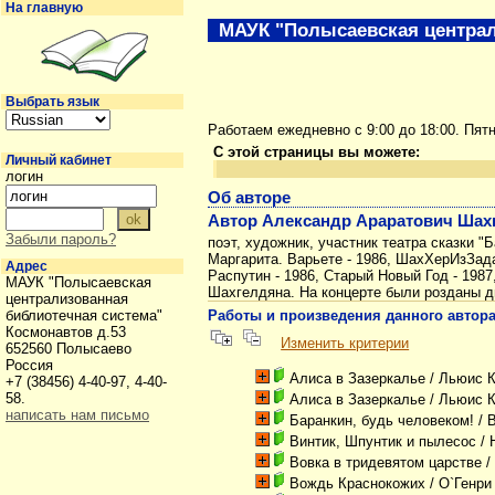
На главную
МАУК "Полысаевская централ
Выбрать язык
Работаем ежедневно с 9:00 до 18:00. Пят
С этой страницы вы можете:
Личный кабинет
логин
Об авторе
Автор Александр Араратович Шахге
Забыли пароль?
поэт, художник, участник театра сказки "Б
Маргарита. Варьете - 1986, ШахХерИзЗада 
Адрес
Распутин - 1986, Старый Новый Год - 1987,
МАУК "Полысаевская
Шахгелдяна. На концерте были розданы д
централизованная
библиотечная система"
Работы и произведения данного автор
Космонавтов д.53
Изменить критерии
652560 Полысаево
Россия
Алиса в Зазеркалье
/ Льюис 
+7 (38456) 4-40-97, 4-40-
58.
Алиса в Зазеркалье
/ Льюис 
написать нам письмо
Баранкин, будь человеком!
/ 
Винтик, Шпунтик и пылесос
/ 
Вовка в тридевятом царстве
/
Вождь Краснокожих
/ О`Генри