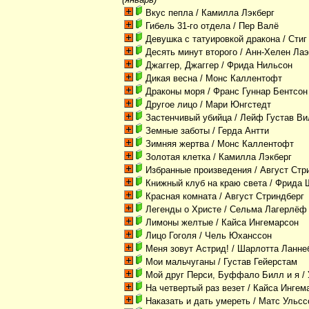
Вкус пепла
/ Камилла Лэкберг
Гибель 31-го отдела
/ Пер Валё
Девушка с татуировкой дракона
/ Стиг
Десять минут второго
/ Анн-Хелен Ла
Джаггер, Джаггер
/ Фрида Нильсон
Дикая весна
/ Монс Каллентофт
Драконы моря
/ Франс Гуннар Бентсон
Другое лицо
/ Мари Юнгстедт
Застенчивый убийца
/ Лейф Густав Ви
Земные заботы
/ Герда Антти
Зимняя жертва
/ Монс Каллентофт
Золотая клетка
/ Камилла Лэкберг
Избранные произведения
/ Август Стр
Книжный клуб на краю света
/ Фрида 
Красная комната
/ Август Стриндберг
Легенды о Христе
/ Сельма Лагерлёф
Лимоны желтые
/ Кайса Ингемарсон
Лицо Гоголя
/ Чель Юханссон
Меня зовут Астрид!
/ Шарлотта Ланне
Мои мальчуганы
/ Густав Гейерстам
Мой друг Перси, Буффало Билл и я
/
На четвертый раз везет
/ Кайса Ингем
Наказать и дать умереть
/ Матс Ульсс