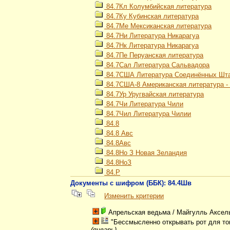
84.7Кл Колумбийская литература
84.7Ку Кубинская литература
84.7Ме Мексиканская литература
84.7Ни Литература Никарагуа
84.7Нк Литература Никарагуа
84.7Пе Перуанская литература
84.7Сал Литература Сальвадора
84.7США Литература Соединённых Шт
84.7США-8 Американская литература -
84.7Ур Уругвайская литература
84.7Чи Литература Чили
84.7Чил Литература Чилии
84.8
84.8 Авс
84.8Авс
84.8Но З Новая Зеландия
84.8НоЗ
84.Р
Документы с шифром (ББК): 84.4Шв
Изменить критерии
Апрельская ведьма
/ Майгулль Аксел
"Бессмысленно открывать рот для тог
(январь)