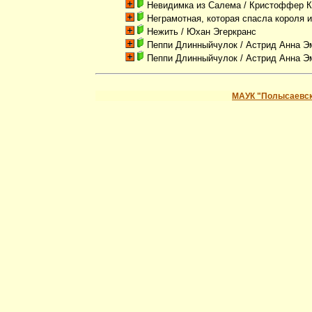
Невидимка из Салема
/ Кристоффер К
Неграмотная, которая спасла короля 
Нежить
/ Юхан Эгеркранс
Пеппи Длинныйчулок
/ Астрид Анна Э
Пеппи Длинныйчулок
/ Астрид Анна Э
МАУК "Полысаевск