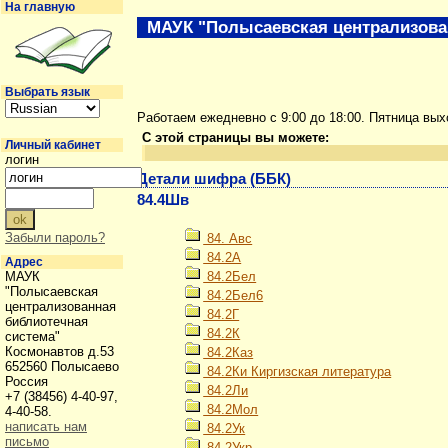
На главную
МАУК "Полысаевская централизова
Выбрать язык
Работаем ежедневно с 9:00 до 18:00. Пятница вы
С этой страницы вы можете:
Личный кабинет
логин
Детали шифра (ББК)
84.4Шв
Забыли пароль?
84. Авс
84.2А
Адрес
МАУК
84.2Бел
"Полысаевская
84.2Бел6
централизованная
84.2Г
библиотечная
84.2К
система"
Космонавтов д.53
84.2Каз
652560 Полысаево
84.2Ки Киргизская литература
Россия
84.2Ли
+7 (38456) 4-40-97,
84.2Мол
4-40-58.
написать нам
84.2Ук
письмо
84.2Укр