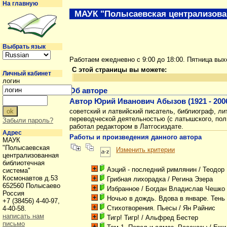
На главную
МАУК "Полысаевская централизова
Выбрать язык
Работаем ежедневно с 9:00 до 18:00. Пятница вы
С этой страницы вы можете:
Личный кабинет
логин
Об авторе
Автор Юрий Иванович Абызов (1921 - 200
советский и латвийский писатель, библиограф, л
переводческой деятельностью (с латышского, поль
Забыли пароль?
работал редактором в Латгосиздате.
Адрес
Работы и произведения данного автора
МАУК
"Полысаевская
Изменить критерии
централизованная
библиотечная
Аэций - последний римлянин
/ Теодор
система"
Космонавтов д.53
Грибная лихорадка
/ Регина Эзера
652560 Полысаево
Избранное
/ Богдан Владислав Чешко
Россия
Ночью в дождь. Вдова в январе. Тень
+7 (38456) 4-40-97,
Стихотворения. Пьесы
/ Ян Райнис
4-40-58.
написать нам
Тигр! Тигр!
/ Альфред Бестер
письмо