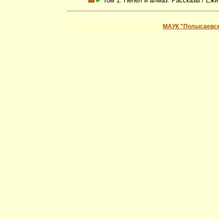
Том 1. Пепел и алмаз. Рассказы
/ Ежи
МАУК "Полысаевск